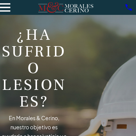
¿HA
SUFRID
O
LESION
ES?
En Morales & Cerino,
nuestro objetivo es