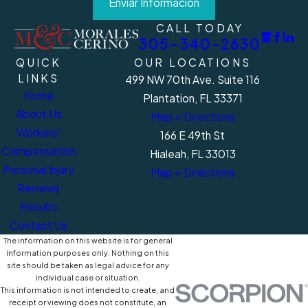
Enviar Información
CALL TODAY
305-340-2630
QUICK
OUR LOCATIONS
LINKS
499 NW 70th Ave. Suite 116
Home
Plantation, FL 33371
About Us
Map + Directions
Workers'
166 E 49th St
Compensation
Hialeah, FL 33013
Personal Injury
Map + Directions
Reviews
Results
Contact Us
The information on this website is for general
information purposes only. Nothing on this
site should be taken as legal advice for any
individual case or situation.
This information is not intended to create, and
receipt or viewing does not constitute, an