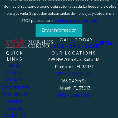
información utilizando tecnología automatizada. La frecuencia de los
mensajes varía. Se pueden aplicar tarifas de mensajes y datos. Envía
STOP para cancelar.
Política de uso aceptable
Enviar Información
CALL TODAY
305-340-2630
QUICK
OUR LOCATIONS
LINKS
499 NW 70th Ave. Suite 116
Home
Plantation, FL 33371
About Us
Map + Directions
Workers'
166 E 49th St
Compensation
Hialeah, FL 33013
Personal Injury
Map + Directions
Reviews
Results
Contact Us