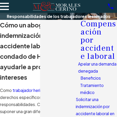
Responsabilidades de los trabajadores lesionados
Compens
Cómo un abogado de
ación
indemnización por
por
accidente laboral en el
accident
e laboral
condado de Hialeah puede
Apelar una demanda
ayudarle a proteger sus
denegada
intereses
Beneficios
Tratamiento
Como
trabajador herido
, usted tiene
médico
derechos específicos y
Solicitar una
responsabilidades. Comprenderlos puede
indemnización por
suponer una gran diferencia a la hora de
accidente laboral en