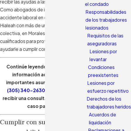
recibir las ayudas a las que tiene derecho.
el condado
Como abogados de indemnización por
Responsabilidades
accidente laboral en el condado de
de los trabajadores
Hialeah con más de un siglo de experiencia
lesionados
colectiva, en Morales & Cerino estamos
Requisitos de las
cualificados para proteger sus derechos y
aseguradoras
ayudarle a cumplir con sus obligaciones.
Lesiones por
levantar
Continúe leyendo para recibir más
Condiciones
información acerca de estos
preexistentes
importantes asuntos o llámenos al
Lesiones por
(305) 340-2630
si está listo para
esfuerzo repetitivo
recibir una consulta gratis y revisar su
Derechos de los
caso particular.
trabajadores heridos
Acuerdos de
Cumplir con sus
liquidación
Reclamaciones a