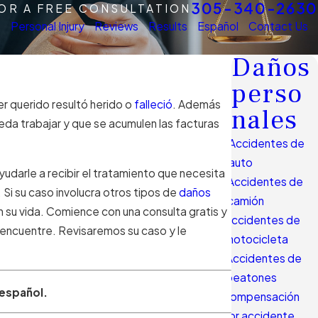
305-340-2630
FOR A FREE CONSULTATION
s
Personal Injury
Reviews
Results
Español
Contact Us
Daños
perso
er querido resultó herido o
falleció
. Además
nales
a trabajar y que se acumulen las facturas
Accidentes de
auto
darle a recibir el tratamiento que necesita
Accidentes de
i su caso involucra otros tipos de
daños
camión
 su vida. Comience con una consulta gratis y
Accidentes de
 encuentre. Revisaremos su caso y le
motocicleta
Accidentes de
peatones
español.
Compensación
por accidente