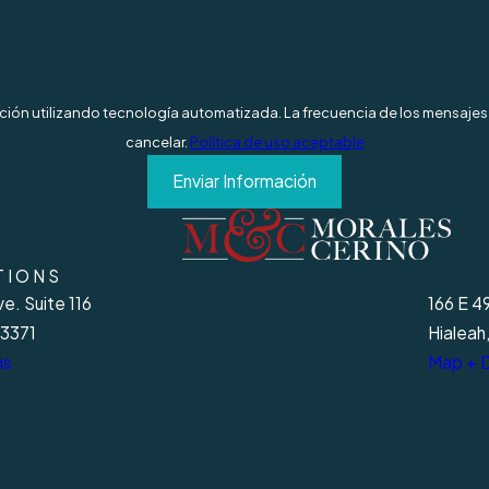
mación utilizando tecnología automatizada. La frecuencia de los mensajes 
cancelar.
Política de uso aceptable
Enviar Información
TIONS
e. Suite 116
166 E 4
33371
Hialeah
ns
Map + D