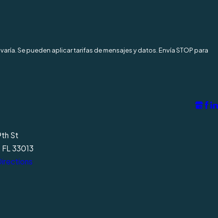
varía. Se pueden aplicar tarifas de mensajes y datos. Envía STOP para
9th St
, FL 33013
irections