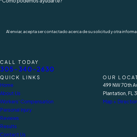
*Como podemos ayudarte?
Al enviar, acepta ser contactado acerca de su solicitud y otra infor
CALL TODAY
305-340-2630
QUICK LINKS
OUR LOCA
Home
499 NW 70th Av
About Us
Plantation, FL 
Workers' Compensation
Map + Directio
Personal Injury
Reviews
Results
Contact Us