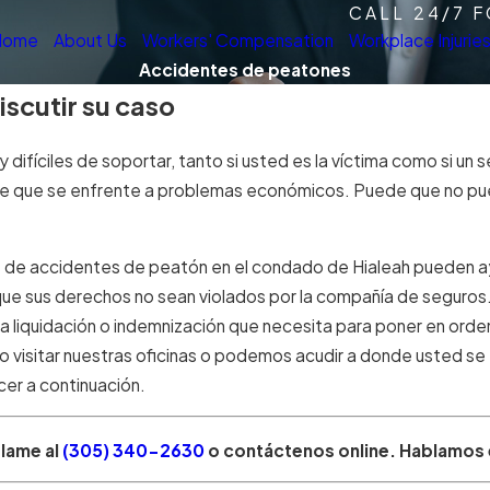
CALL 24/7 
Home
About Us
Workers' Compensation
Workplace Injurie
Accidentes de peatones
iscutir su caso
fíciles de soportar, tanto si usted es la víctima como si un s
e que se enfrente a problemas económicos. Puede que no pued
 de accidentes de peatón en el condado de Hialeah pueden ayu
 sus derechos no sean violados por la compañía de seguros. S
liquidación o indemnización que necesita para poner en orden
 visitar nuestras oficinas o podemos acudir a donde usted se
er a continuación.
lame al
(305) 340-2630
o contáctenos online. Hablamos 