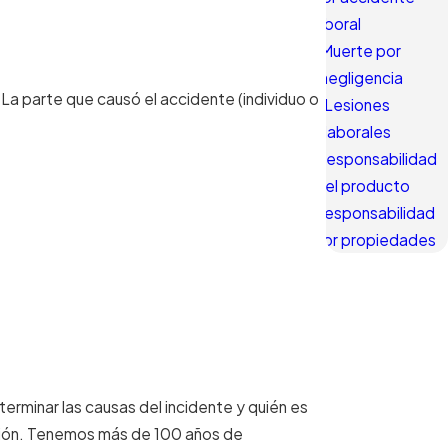
laboral
Muerte por
negligencia
a parte que causó el accidente (individuo o
Lesiones
laborales
Responsabilidad
del producto
Responsabilidad
por propiedades
minar las causas del incidente y quién es
ción. Tenemos más de 100 años de