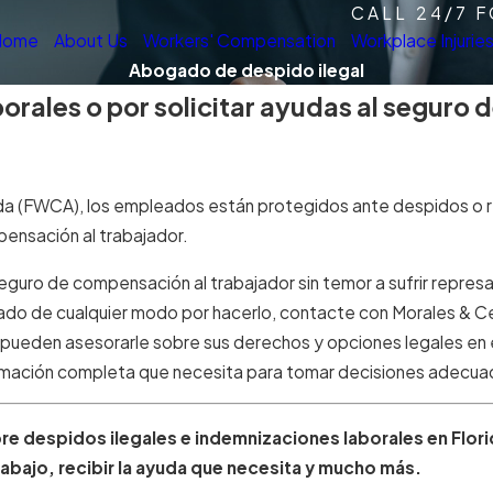
CALL 24/7 
Home
About Us
Workers' Compensation
Workplace Injurie
Abogado de despido ilegal
orales o por solicitar ayudas al seguro
ida (FWCA), los empleados están protegidos ante despidos o r
ensación al trabajador.
guro de compensación al trabajador sin temor a sufrir represal
ado de cualquier modo por hacerlo, contacte con Morales & 
h pueden asesorarle sobre sus derechos y opciones legales e
formación completa que necesita para tomar decisiones adecua
e despidos ilegales e indemnizaciones laborales en Flor
rabajo, recibir la ayuda que necesita y mucho más.