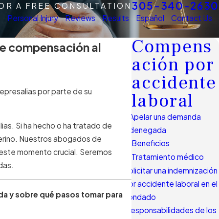
305-340-2630
FOR A FREE CONSULTATION
s
Personal Injury
Reviews
Results
Español
Contact Us
Compens
 de compensación al
ación por
accidente
epresalias por parte de su
laboral
Apelar una demanda
ias. Si ha hecho o ha tratado de
denegada
Cerino. Nuestros abogados de
Beneficios
n este momento crucial. Seremos
Tratamiento médico
das.
Solicitar una indemnización
por accidente laboral en el
ida y sobre qué pasos tomar para
condado
Responsabilidades de los