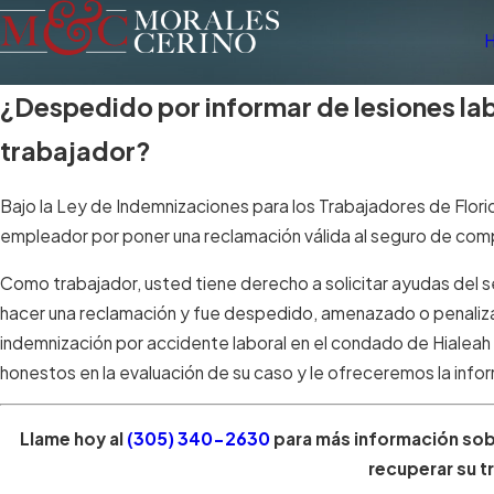
¿Despedido por informar de lesiones lab
trabajador?
Bajo la Ley de Indemnizaciones para los Trabajadores de Flor
empleador por poner una reclamación válida al seguro de comp
Como trabajador, usted tiene derecho a solicitar ayudas del se
hacer una reclamación y fue despedido, amenazado o penaliz
indemnización por accidente laboral en el condado de Hialea
honestos en la evaluación de su caso y le ofreceremos la in
Llame hoy al
(305) 340-2630
para más información sobr
recuperar su t