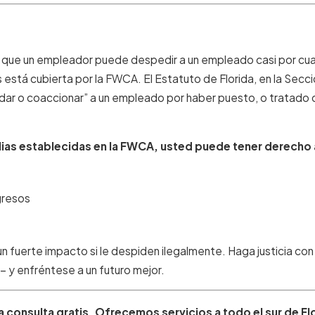
a que un empleador puede despedir a un empleado casi por cualq
 está cubierta por la FWCA. El Estatuto de Florida, en la Sec
ar o coaccionar” a un empleado por haber puesto, o tratado d
alias establecidas en la FWCA, usted puede tener derecho 
gresos
un fuerte impacto si le despiden ilegalmente. Haga justicia c
– y enfréntese a un futuro mejor.
 consulta gratis. Ofrecemos servicios a todo el sur de Fl