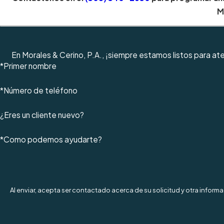
M
En Morales & Cerino, P.A., ¡siempre estamos listos para a
*Primer nombre
*Número de teléfono
¿Eres un cliente nuevo?
*Como podemos ayudarte?
Al enviar, acepta ser contactado acerca de su solicitud y otra infor