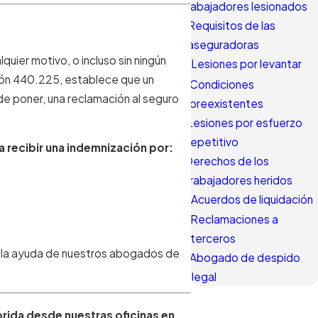
trabajadores lesionados
Requisitos de las
aseguradoras
uier motivo, o incluso sin ningún
Lesiones por levantar
ción 440.225, establece que un
Condiciones
e poner, una reclamación al seguro
preexistentes
Lesiones por esfuerzo
repetitivo
a recibir una indemnización por:
Derechos de los
trabajadores heridos
Acuerdos de liquidación
Reclamaciones a
terceros
on la ayuda de nuestros abogados de
Abogado de despido
ilegal
orida desde nuestras oficinas en