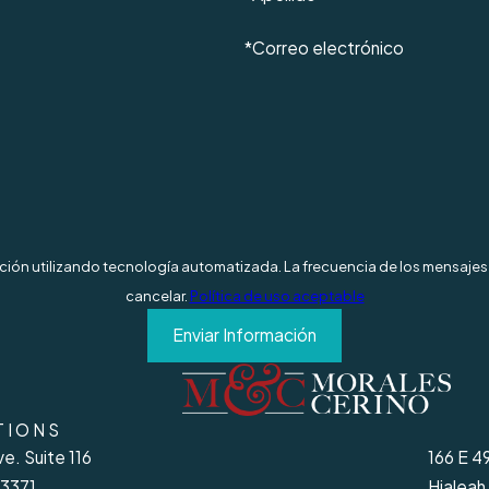
*Correo electrónico
mación utilizando tecnología automatizada. La frecuencia de los mensajes 
cancelar.
Política de uso aceptable
Enviar Información
TIONS
e. Suite 116
166 E 4
33371
Hialeah