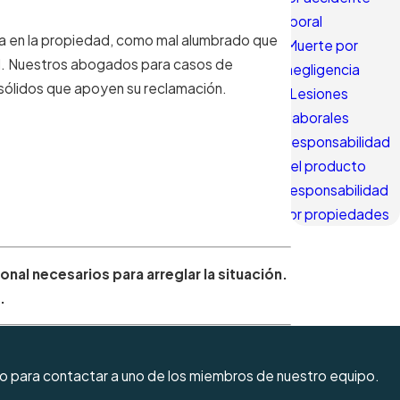
laboral
sa en la propiedad, como mal alumbrado que
Muerte por
al. Nuestros abogados para casos de
negligencia
 sólidos que apoyen su reclamación.
Lesiones
laborales
Responsabilidad
del producto
Responsabilidad
por propiedades
al necesarios para arreglar la situación.
.
io para contactar a uno de los miembros de nuestro equipo.