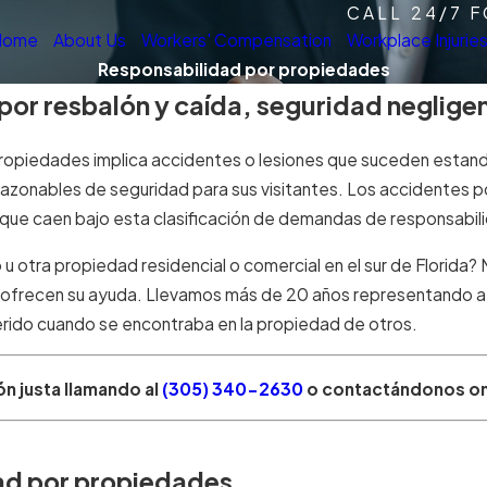
CALL 24/7 
Home
About Us
Workers' Compensation
Workplace Injurie
Responsabilidad por propiedades
por resbalón y caída, seguridad neglig
propiedades implica accidentes o lesiones que suceden estand
razonables de seguridad para sus visitantes. Los accidentes p
s que caen bajo esta clasificación de demandas de responsabi
o u otra propiedad residencial o comercial en el sur de Florid
e ofrecen su ayuda. Llevamos más de 20 años representando a
herido cuando se encontraba en la propiedad de otros.
ón justa llamando al
(305) 340-2630
o contactándonos on
dad por propiedades