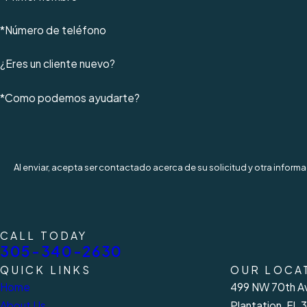
*Número de teléfono
¿Eres un cliente nuevo?
*Como podemos ayudarte?
Al enviar, acepta ser contactado acerca de su solicitud y otra infor
CALL TODAY
305-340-2630
QUICK LINKS
OUR LOCA
Home
499 NW 70th Av
About Us
Plantation, FL 