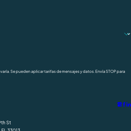
varía. Se pueden aplicar tarifas de mensajes y datos. Envía STOP para
9th St
, FL 33013