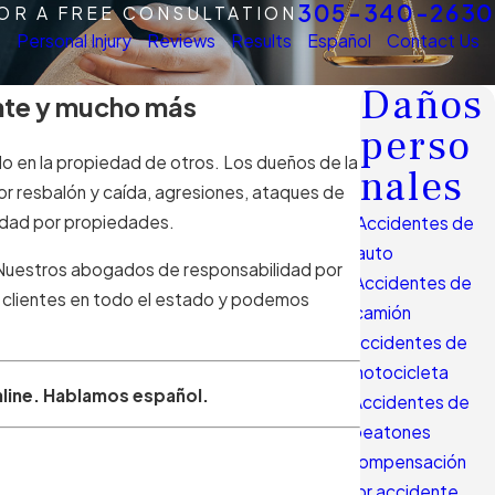
305-340-2630
FOR A FREE CONSULTATION
s
Personal Injury
Reviews
Results
Español
Contact Us
Daños
ente y mucho más
perso
o en la propiedad de otros. Los dueños de la
nales
or resbalón y caída, agresiones, ataques de
lidad por propiedades.
Accidentes de
auto
a? Nuestros abogados de responsabilidad por
Accidentes de
 clientes en todo el estado y podemos
camión
Accidentes de
motocicleta
line. Hablamos español.
Accidentes de
peatones
Compensación
por accidente