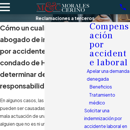
Reclamaciones a terceros
Compens
Cómo un cualificado
ación
abogado de indemnización
por
por accidente laboral en el
accident
e laboral
condado de Hialeah puede
Apelar una demanda
determinar de quién es la
denegada
responsabilidad.
Beneficios
Tratamiento
En algunos casos, las lesiones laborales
médico
pueden ser causadas por la negligencia o
Solicitar una
mala actuación de una tercera parte –
indemnización por
alguien que no es ni un compañero de
accidente laboral en