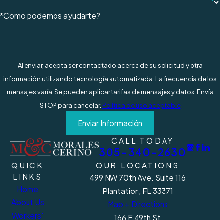
parte fue la causante de sus lesiones,
*Como podemos ayudarte?
tanto por negligencia como por mala
conducta.
Demostrar la culpa es una de la muchas
Al enviar, acepta ser contactado acerca de su solicitud y otra
razones por las que es crucial contar con
información utilizando tecnología automatizada. La frecuencia de los
un experimentado abogado de
mensajes varía. Se pueden aplicar tarifas de mensajes y datos. Envía
indemnización por accidente laboral en el
STOP para cancelar.
Política de uso aceptable
condado de Hialeah. Si una tercera parte
Enviar Información
es la culpable, su abogado necesitará
reunir pruebas para conseguir un acuerdo
CALL TODAY
de liquidación justo en su nombre.
305-340-2630
QUICK
OUR LOCATIONS
LINKS
499 NW 70th Ave. Suite 116
Para más información, llame a Morales
Home
Plantation, FL 33371
& Cerino al
(305) 340-2630
. ¡Su
About Us
Map + Directions
consulta es gratis! Hablamos español.
Workers'
166 E 49th St