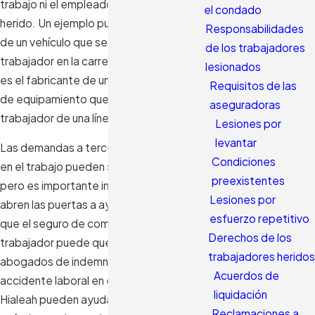
trabajo ni el empleador del trabajador
el condado
herido. Un ejemplo puede ser el conductor
Responsabilidades
de un vehículo que se choca contra un
de los trabajadores
trabajador en la carretera. Otro ejemplo
lesionados
es el fabricante de una pieza defectuosa
Requisitos de las
de equipamiento que lesiona a un
aseguradoras
trabajador de una línea de montaje.
Lesiones por
levantar
Las demandas a terceros por accidentes
Condiciones
en el trabajo pueden ser muy complejas,
preexistentes
pero es importante interponerlas, ya que
Lesiones por
abren las puertas a ayudas adicionales
esfuerzo repetitivo
que el seguro de compensación al
Derechos de los
trabajador puede que no cubra. Nuestros
trabajadores heridos
abogados de indemnización por
Acuerdos de
accidente laboral en el condado de
liquidación
Hialeah pueden ayudarle a comprender
Reclamaciones a